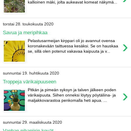
kallioinen mäki, jolta aukeavat komeat näkymä...
torstai 28. toukokuuta 2020
Savua ja meripihkaa
›
Pelastusarmeijan kirppari oli jo avannut ovensa
koronakevään taittuessa kesäksi. Se on hauskaa
se, sillä olen potenut vakavaa kaipuuta ja v...
sunnuntai 19. huhtikuuta 2020
Troppeja värikaipuuseen
›
Pitkän ja pimeän syksyn ja talven jälkeen poden
värikaipuuta. Siihen onneksi löytyy pöytäliina- ja
maljakkovarastoa penkomalla heti apua. ...
sunnuntai 29. maaliskuuta 2020
Vanhan pihapiirin kevät