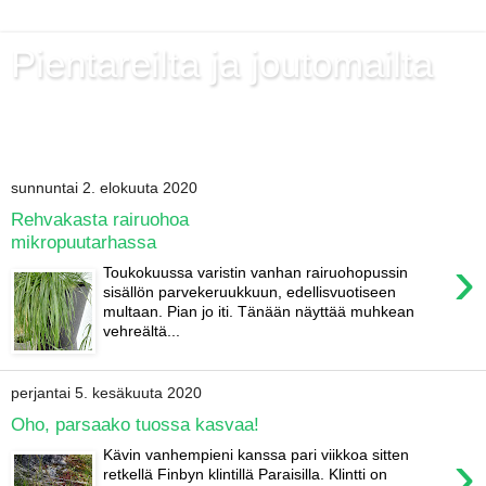
Pientareilta ja joutomailta
Kukkienpoimintaa, luontohavaintoja ja arkipäivän
estetiikkaa.
sunnuntai 2. elokuuta 2020
Rehvakasta rairuohoa
mikropuutarhassa
›
Toukokuussa varistin vanhan rairuohopussin
sisällön parvekeruukkuun, edellisvuotiseen
multaan. Pian jo iti. Tänään näyttää muhkean
vehreältä...
perjantai 5. kesäkuuta 2020
Oho, parsaako tuossa kasvaa!
›
Kävin vanhempieni kanssa pari viikkoa sitten
retkellä Finbyn klintillä Paraisilla. Klintti on