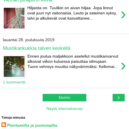
›
Hiljaista on. Tuulikin on aivan hiljaa. Jopa linnut
ovat juuri nyt vaitonaisia. Leuto ja sateinen syksy,
talvi ja alkukevät ovat kasvattanee...
lauantai 28. joulukuuta 2019
Mustikankukkia talven keskellä
Ennen joulua maljakkoon asetellut mustikanvarvut
›
alkoivat viikon kuluessa paisuttaa silmujaan.
Tuore vehreys muuttui näkyvämmäksi. Kellomai...
1 kommentti:
›
Etusivu
Näytä internetversio
Tietoja minusta
Pientareilta ja joutomailta